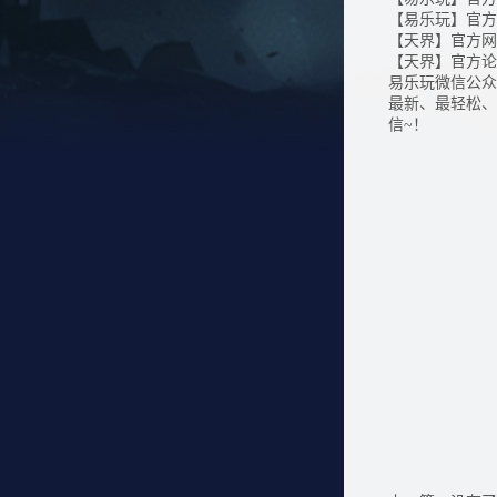
【易乐玩】官方
【天界】官方网
【天界】官方论
易乐玩微信公众
最新、最轻松、
信~！