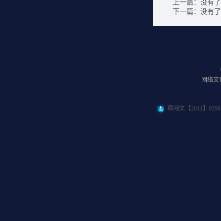
上一篇：没有了
下一篇：没有了
网络文化
鄂网文【2011】0298 